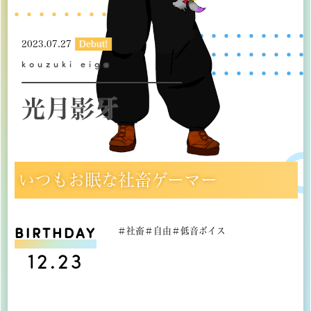
2023.07.27
Debut!
kouzuki eiga
光月影牙
いつもお眠な社畜ゲーマー
BIRTHDAY
＃社畜＃自由＃低音ボイス
12.23