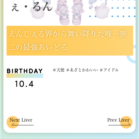
ぇ・るん
えんじぇる界から舞い降りた唯一無
二の最強あいどる
BIRTHDAY
＃天使 ＃あざとかわいい ＃アイドル
10.4
Next Liver
Prev Liver