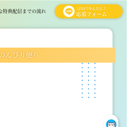
LINEでかんたん！
な特典
配信までの流れ
応募フォーム
のんびり便り