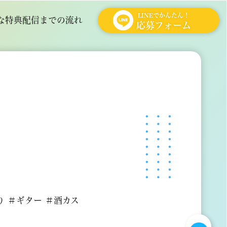
LINEでかんたん！
な特典
配信までの流れ
応募フォーム
り ＃ギター ＃酒カス