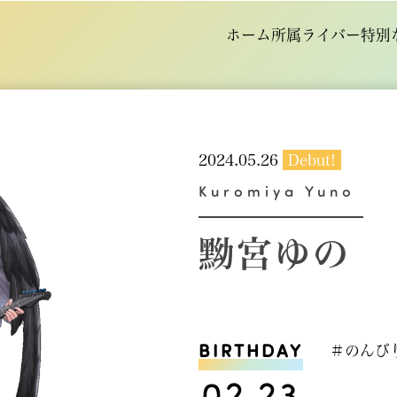
ホーム
所属ライバー
特別
2024.05.26
Debut!
Kuromiya Yuno
黝宮ゆの
BIRTHDAY
＃のんび
02.23